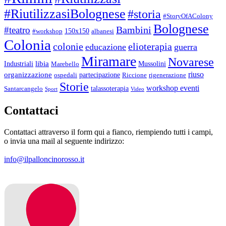
#RiutilizzasiBolognese
#storia
#StoryOfAColony
Bolognese
Bambini
#teatro
150x150
#workshop
albanesi
Colonia
colonie
elioterapia
educazione
guerra
Miramare
Novarese
libia
Industriali
Mussolini
Marebello
riuso
organizzazione
partecipazione
ospedali
Riccione
rigenerazione
Storie
workshop eventi
talassoterapia
Santarcangelo
Sport
Video
Contattaci
Contattaci attraverso il form qui a fianco, riempiendo tutti i campi,
o invia una mail al seguente indirizzo:
info@ilpalloncinorosso.it