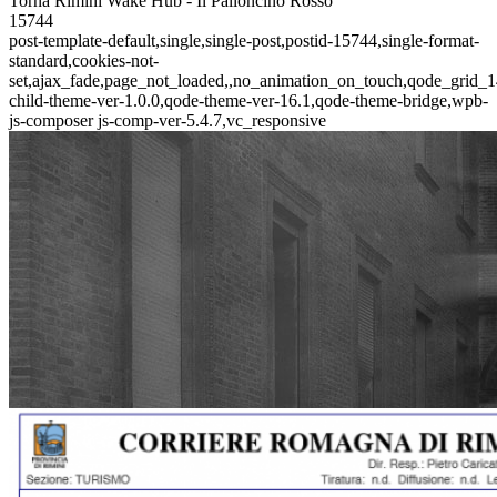
Torna Rimini Wake Hub - Il Palloncino Rosso
15744
post-template-default,single,single-post,postid-15744,single-format-
standard,cookies-not-
set,ajax_fade,page_not_loaded,,no_animation_on_touch,qode_grid_1
child-theme-ver-1.0.0,qode-theme-ver-16.1,qode-theme-bridge,wpb-
js-composer js-comp-ver-5.4.7,vc_responsive