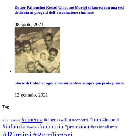
Dottor Palloncino Rosso! Giacomo Morigi si laurea con una tesi
dedicata ai progetti dell’associazione riminese
08 aprile, 2021
Storie di Colonia: ogni anno mi sentivo sempre più protagonista
12 gennaio, 2021
Tag
#cinema
#film
#cinema #film
#incontri
#concerti
#benessere
#infanzia
#memoria
#proiezioni
#razionalismo
#mare
#Rimini
#Riutilizzasi