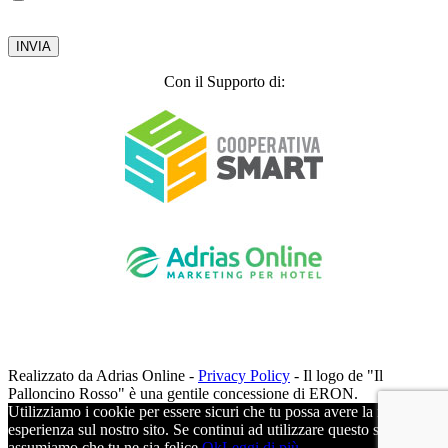
2003.
Privacy Policy
Con il Supporto di:
Realizzato da Adrias Online -
Privacy Policy
- Il logo de "Il
Palloncino Rosso" è una gentile concessione di ERON.
Utilizziamo i cookie per essere sicuri che tu possa avere la migliore
esperienza sul nostro sito. Se continui ad utilizzare questo sito noi
assumiamo che tu ne sia felice.
Ok
Leggi di più