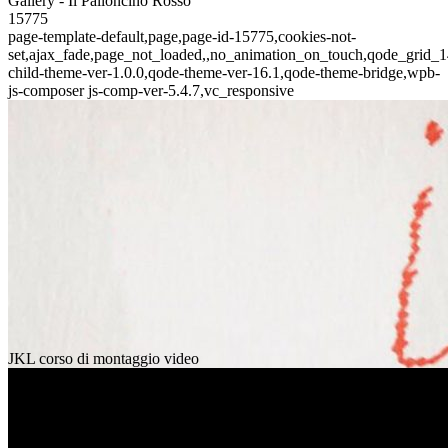
Gallery - Il Palloncino Rosso
15775
page-template-default,page,page-id-15775,cookies-not-
set,ajax_fade,page_not_loaded,,no_animation_on_touch,qode_grid_1
child-theme-ver-1.0.0,qode-theme-ver-16.1,qode-theme-bridge,wpb-
js-composer js-comp-ver-5.4.7,vc_responsive
JKL corso di montaggio video