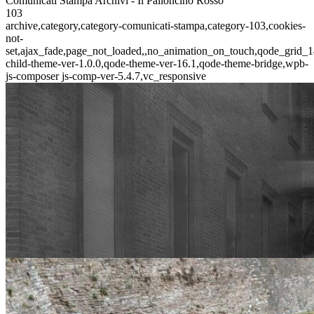
Comunicati Stampa Archivi - Il Palloncino Rosso
103
archive,category,category-comunicati-stampa,category-103,cookies-
not-
set,ajax_fade,page_not_loaded,,no_animation_on_touch,qode_grid_1
child-theme-ver-1.0.0,qode-theme-ver-16.1,qode-theme-bridge,wpb-
js-composer js-comp-ver-5.4.7,vc_responsive