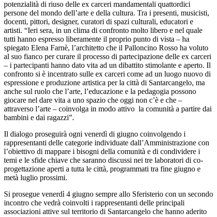
potenzialità di riuso delle ex carceri mandamentali quattordici
persone del mondo dell’arte e della cultura. Tra i presenti, musicisti,
docenti, pittori, designer, curatori di spazi culturali, educatori e
artisti. “Ieri sera, in un clima di confronto molto libero e nel quale
tutti hanno espresso liberamente il proprio punto di vista – ha
spiegato Elena Farnè, l’architetto che il Palloncino Rosso ha voluto
al suo fianco per curare il processo di partecipazione delle ex carceri
– i partecipanti hanno dato vita ad un dibattito stimolante e aperto. Il
confronto si è incentrato sulle ex carceri come ad un luogo nuovo di
espressione e produzione artistica per la città di Santarcangelo, ma
anche sul ruolo che l’arte, l’educazione e la pedagogia possono
giocare nel dare vita a uno spazio che oggi non c’è e che –
attraverso l’arte – coinvolga in modo attivo la comunità a partire dai
bambini e dai ragazzi”.
Il dialogo proseguirà ogni venerdì di giugno coinvolgendo i
rappresentanti delle categorie individuate dall’Amministrazione con
l’obiettivo di mappare i bisogni della comunità e di condividere i
temi e le sfide chiave che saranno discussi nei tre laboratori di co-
progettazione aperti a tutta le città, programmati tra fine giugno e
metà luglio prossimi.
Si prosegue venerdì 4 giugno sempre allo Sferisterio con un secondo
incontro che vedrà coinvolti i rappresentanti delle principali
associazioni attive sul territorio di Santarcangelo che hanno aderito