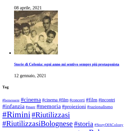
08 aprile, 2021
Storie di Colonia: ogni anno mi sentivo sempre più protagonista
12 gennaio, 2021
Tag
#cinema
#film
#cinema #film
#incontri
#concerti
#benessere
#infanzia
#memoria
#proiezioni
#razionalismo
#mare
#Rimini
#Riutilizzasi
#RiutilizzasiBolognese
#storia
#StoryOfAColony