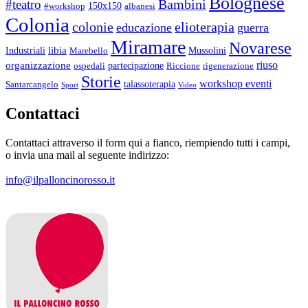
Bolognese
Bambini
#teatro
150x150
#workshop
albanesi
Colonia
colonie
elioterapia
educazione
guerra
Miramare
Novarese
libia
Industriali
Mussolini
Marebello
riuso
organizzazione
partecipazione
ospedali
Riccione
rigenerazione
Storie
workshop eventi
talassoterapia
Santarcangelo
Sport
Video
Contattaci
Contattaci attraverso il form qui a fianco, riempiendo tutti i campi,
o invia una mail al seguente indirizzo:
info@ilpalloncinorosso.it