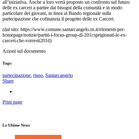
all’iniziativa. Anche a loro verrà proposto un confronto sul futuro
delle ex carceri a partire dai bisogni della comunità e in modo
particolare dei giovani, in linea al Bando regionale sulla
partecipazione che cofinanzia il progetto delle ex Carceri.
(dal sito: https://www.comune.santarcangelo.rn.it/elementi-per-
homepage/notizie/partiti-i-focus-group-di-201csprigionati-le-ex-
carceri-che-vorresti201d)
Azioni sul documento
Tags:
partecipazione
,
riuso
,
Santarcangelo
Share
Print page
Le Ultime News