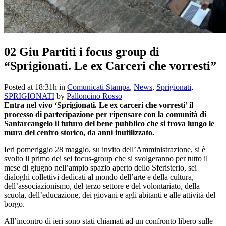
02 Giu
Partiti i focus group di
“Sprigionati. Le ex Carceri che vorresti”
Posted at 18:31h
in
Comunicati Stampa
,
News
,
Sprigionati
,
SPRIGIONATI
by
Palloncino Rosso
Entra nel vivo ‘Sprigionati. Le ex carceri che vorresti’ il
processo di partecipazione per ripensare con la comunità di
Santarcangelo il futuro del bene pubblico che si trova lungo le
mura del centro storico, da anni inutilizzato.
Ieri pomeriggio 28 maggio, su invito dell’Amministrazione, si è
svolto il primo dei sei focus-group che si svolgeranno per tutto il
mese di giugno nell’ampio spazio aperto dello Sferisterio, sei
dialoghi collettivi dedicati al mondo dell’arte e della cultura,
dell’associazionismo, del terzo settore e del volontariato, della
scuola, dell’educazione, dei giovani e agli abitanti e alle attività del
borgo.
All’incontro di ieri sono stati chiamati ad un confronto libero sulle