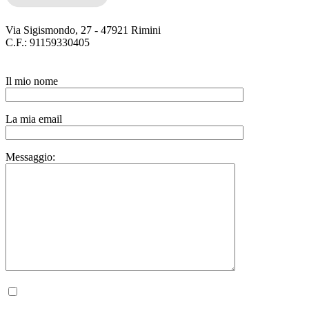
Via Sigismondo, 27 - 47921 Rimini
C.F.: 91159330405
Il mio nome
La mia email
Messaggio:
Autorizzo il trattamento dei miei dati personali, ai sensi del D.lgs. 196 del 30 giugno
2003.
Privacy Policy