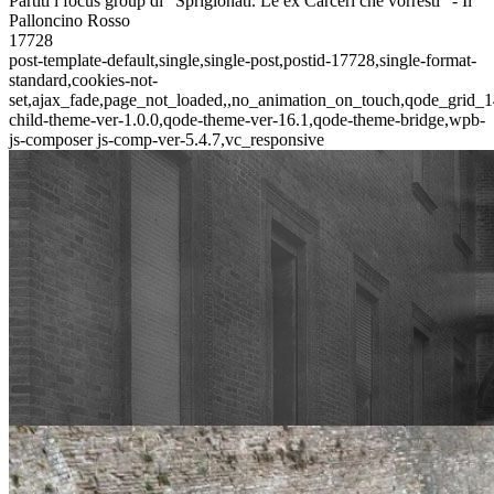
Partiti i focus group di “Sprigionati. Le ex Carceri che vorresti” - Il
Palloncino Rosso
17728
post-template-default,single,single-post,postid-17728,single-format-
standard,cookies-not-
set,ajax_fade,page_not_loaded,,no_animation_on_touch,qode_grid_1
child-theme-ver-1.0.0,qode-theme-ver-16.1,qode-theme-bridge,wpb-
js-composer js-comp-ver-5.4.7,vc_responsive