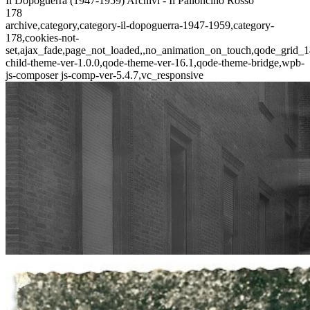
Il Dopoguerra (1947-1959) Archivi - Il Palloncino Rosso
178
archive,category,category-il-dopoguerra-1947-1959,category-
178,cookies-not-
set,ajax_fade,page_not_loaded,,no_animation_on_touch,qode_grid_1
child-theme-ver-1.0.0,qode-theme-ver-16.1,qode-theme-bridge,wpb-
js-composer js-comp-ver-5.4.7,vc_responsive