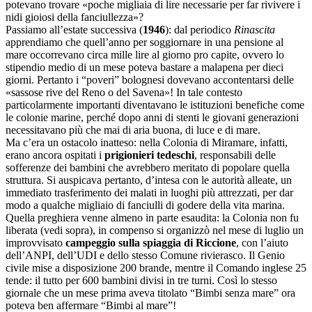
potevano trovare «poche migliaia di lire necessarie per far rivivere i
nidi gioiosi della fanciullezza»?
Passiamo all’estate successiva (
1946
): dal periodico
Rinascita
apprendiamo che quell’anno per soggiornare in una pensione al
mare occorrevano circa mille lire al giorno pro capite, ovvero lo
stipendio medio di un mese poteva bastare a malapena per dieci
giorni. Pertanto i “poveri” bolognesi dovevano accontentarsi delle
«sassose rive del Reno o del Savena»! In tale contesto
particolarmente importanti diventavano le istituzioni benefiche come
le colonie marine, perché dopo anni di stenti le giovani generazioni
necessitavano più che mai di aria buona, di luce e di mare.
Ma c’era un ostacolo inatteso: nella Colonia di Miramare, infatti,
erano ancora ospitati i
prigionieri tedeschi
, responsabili delle
sofferenze dei bambini che avrebbero meritato di popolare quella
struttura. Si auspicava pertanto, d’intesa con le autorità alleate, un
immediato trasferimento dei malati in luoghi più attrezzati, per dar
modo a qualche migliaio di fanciulli di godere della vita marina.
Quella preghiera venne almeno in parte esaudita: la Colonia non fu
liberata (vedi sopra), in compenso si organizzò nel mese di luglio un
improvvisato
campeggio sulla spiaggia di Riccione
, con l’aiuto
dell’ANPI, dell’UDI e dello stesso Comune rivierasco. Il Genio
civile mise a disposizione 200 brande, mentre il Comando inglese 25
tende: il tutto per 600 bambini divisi in tre turni. Così lo stesso
giornale che un mese prima aveva titolato “Bimbi senza mare” ora
poteva ben affermare “Bimbi al mare”!