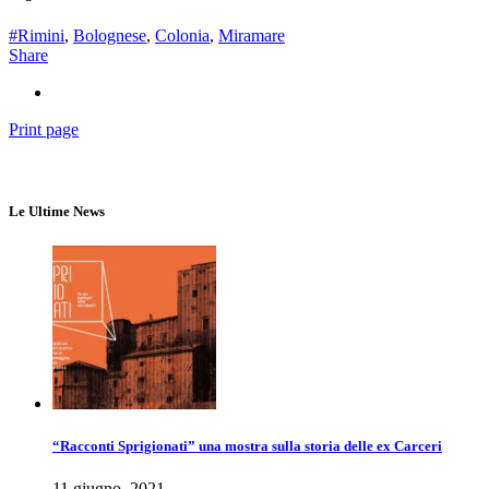
#Rimini
,
Bolognese
,
Colonia
,
Miramare
Share
Print page
Le Ultime News
“Racconti Sprigionati” una mostra sulla storia delle ex Carceri
11 giugno, 2021