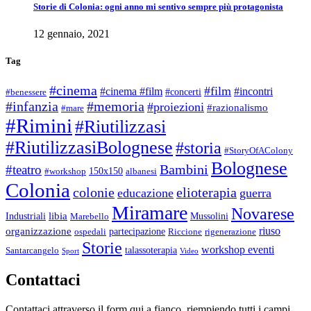
Storie di Colonia: ogni anno mi sentivo sempre più protagonista
12 gennaio, 2021
Tag
#cinema
#film
#cinema #film
#incontri
#concerti
#benessere
#infanzia
#memoria
#proiezioni
#razionalismo
#mare
#Rimini
#Riutilizzasi
#RiutilizzasiBolognese
#storia
#StoryOfAColony
Bolognese
Bambini
#teatro
150x150
#workshop
albanesi
Colonia
colonie
elioterapia
educazione
guerra
Miramare
Novarese
libia
Industriali
Mussolini
Marebello
riuso
organizzazione
partecipazione
ospedali
Riccione
rigenerazione
Storie
workshop eventi
talassoterapia
Santarcangelo
Sport
Video
Contattaci
Contattaci attraverso il form qui a fianco, riempiendo tutti i campi,