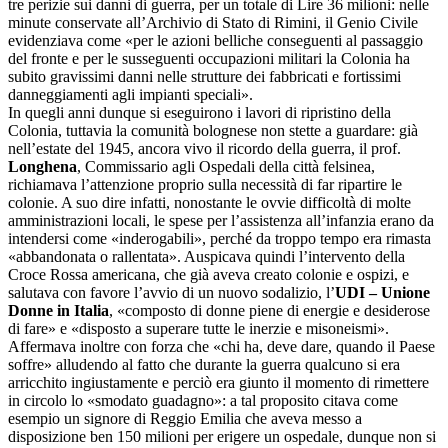
tre perizie sui danni di guerra, per un totale di Lire 36 milioni: nelle
minute conservate all’Archivio di Stato di Rimini, il Genio Civile
evidenziava come «per le azioni belliche conseguenti al passaggio
del fronte e per le susseguenti occupazioni militari la Colonia ha
subito gravissimi danni nelle strutture dei fabbricati e fortissimi
danneggiamenti agli impianti speciali».
In quegli anni dunque si eseguirono i lavori di ripristino della
Colonia, tuttavia la comunità bolognese non stette a guardare: già
nell’estate del 1945, ancora vivo il ricordo della guerra, il prof.
Longhena
, Commissario agli Ospedali della città felsinea,
richiamava l’attenzione proprio sulla necessità di far ripartire le
colonie. A suo dire infatti, nonostante le ovvie difficoltà di molte
amministrazioni locali, le spese per l’assistenza all’infanzia erano da
intendersi come «inderogabili», perché da troppo tempo era rimasta
«abbandonata o rallentata». Auspicava quindi l’intervento della
Croce Rossa americana, che già aveva creato colonie e ospizi, e
salutava con favore l’avvio di un nuovo sodalizio, l’
UDI – Unione
Donne in Italia
, «composto di donne piene di energie e desiderose
di fare» e «disposto a superare tutte le inerzie e misoneismi».
Affermava inoltre con forza che «chi ha, deve dare, quando il Paese
soffre» alludendo al fatto che durante la guerra qualcuno si era
arricchito ingiustamente e perciò era giunto il momento di rimettere
in circolo lo «smodato guadagno»: a tal proposito citava come
esempio un signore di Reggio Emilia che aveva messo a
disposizione ben 150 milioni per erigere un ospedale, dunque non si