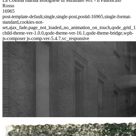
La Colonia marina Bolognese di Miramare #01 - Il Palloncino
Rosso
16965
post-template-default,single,single-post,postid-16965,single-format-
standard,cookies-not-
set,ajax_fade,page_not_loaded,,no_animation_on_touch,qode_grid_1
child-theme-ver-1.0.0,qode-theme-ver-16.1,qode-theme-bridge,wpb-
js-composer js-comp-ver-5.4.7,vc_responsive