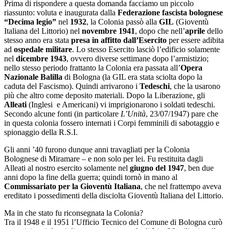
Prima di rispondere a questa domanda facciamo un piccolo
riassunto: voluta e inaugurata dalla
Federazione fascista bolognese
“Decima legio”
nel
1932
, la Colonia passò alla
GIL
(Gioventù
Italiana del Littorio) nel
novembre 1941
, dopo che nell’
aprile
dello
stesso anno era stata
presa in affitto dall’Esercito
per essere adibita
ad
ospedale militare
. Lo stesso Esercito lasciò l’edificio solamente
nel
dicembre 1943
, ovvero diverse settimane dopo l’armistizio;
nello stesso periodo frattanto la Colonia era passata all’
Opera
Nazionale Balilla
di Bologna (la GIL era stata sciolta dopo la
caduta del Fascismo). Quindi arrivarono i
Tedeschi
, che la usarono
più che altro come deposito materiali. Dopo la Liberazione, gli
Alleati
(Inglesi e Americani) vi imprigionarono i soldati tedeschi.
Secondo alcune fonti (in particolare
L’Unità
, 23/07/1947) pare che
in questa colonia fossero internati i Corpi femminili di sabotaggio e
spionaggio della R.S.I.
Gli anni ’40 furono dunque anni travagliati per la Colonia
Bolognese di Miramare – e non solo per lei. Fu restituita dagli
Alleati al nostro esercito solamente nel
giugno del 1947
, ben due
anni dopo la fine della guerra; quindi tornò in mano al
Commissariato per la Gioventù Italiana
, che nel frattempo aveva
ereditato i possedimenti della disciolta Gioventù Italiana del Littorio.
Ma in che stato fu riconsegnata la Colonia?
Tra il 1948 e il 1951 l’Ufficio Tecnico del Comune di Bologna curò