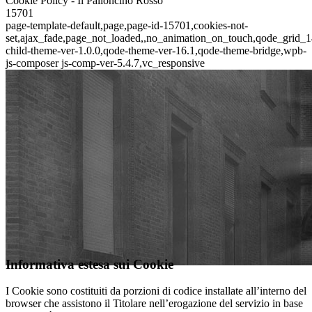
Cookie Policy - Il Palloncino Rosso
15701
page-template-default,page,page-id-15701,cookies-not-
set,ajax_fade,page_not_loaded,,no_animation_on_touch,qode_grid_1
child-theme-ver-1.0.0,qode-theme-ver-16.1,qode-theme-bridge,wpb-
js-composer js-comp-ver-5.4.7,vc_responsive
Informativa estesa sui Cookie
I Cookie sono costituiti da porzioni di codice installate all’interno del
browser che assistono il Titolare nell’erogazione del servizio in base