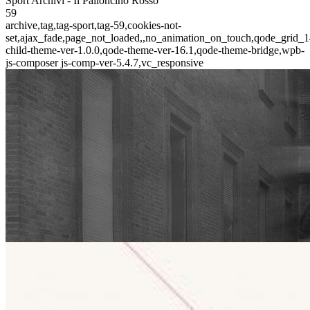
Sport Archivi - Il Palloncino Rosso
59
archive,tag,tag-sport,tag-59,cookies-not-
set,ajax_fade,page_not_loaded,,no_animation_on_touch,qode_grid_1
child-theme-ver-1.0.0,qode-theme-ver-16.1,qode-theme-bridge,wpb-
js-composer js-comp-ver-5.4.7,vc_responsive