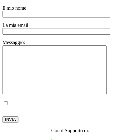
Il mio nome
La mia email
Messaggio:
Autorizzo il trattamento dei miei dati personali, ai sensi del D.lgs. 196 del 30 giugno
2003.
Privacy Policy
Con il Supporto di: