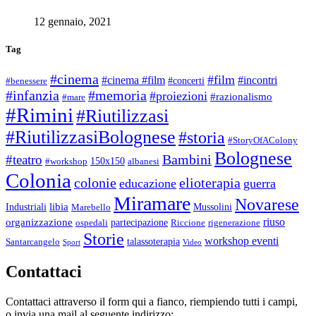
12 gennaio, 2021
Tag
#cinema
#film
#cinema #film
#incontri
#concerti
#benessere
#infanzia
#memoria
#proiezioni
#razionalismo
#mare
#Rimini
#Riutilizzasi
#RiutilizzasiBolognese
#storia
#StoryOfAColony
Bolognese
Bambini
#teatro
150x150
#workshop
albanesi
Colonia
colonie
elioterapia
educazione
guerra
Miramare
Novarese
libia
Industriali
Mussolini
Marebello
riuso
organizzazione
partecipazione
ospedali
Riccione
rigenerazione
Storie
workshop eventi
talassoterapia
Santarcangelo
Sport
Video
Contattaci
Contattaci attraverso il form qui a fianco, riempiendo tutti i campi,
o invia una mail al seguente indirizzo: