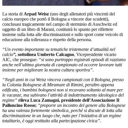
La storia di
Arpad Weisz
(uno degli allenatori più vincenti del
calcio europeo che portò il Bologna a vincere due scudetti),
conclusasi tragicamente nel campo di sterminio di Auschwitz ed
oggetto di un libro di Marani, costituirà lo spunto per riflettere
insieme sulla lotta alle discriminazioni e sullo sport come veicolo di
educazione alla tolleranza e rispetto della persona.
“Un evento importante su tematiche tristemente d’attualità nel
calcio
”,
sottolinea Umberto Calcagno
, Vicepresidente vicario
AIC, che prosegue:
“si sono purtroppo registrati episodi di razzismo
anche nell’ultima giornata di campionato ed occorre lavorare tutti
insieme per migliorare la nostra cultura sportiva”.
“Negli anni in cui Weisz vinceva campionati con il Bologna, presso
la Colonia Bolognese di Miramare di Rimini, peraltro appena
edificata, i bambini bolognesi non si recavano soltanto al mare per
le vacanze, ma subivano l’attività di indottrinamento ideologico del
regime”
rileva Luca Zamagni, presidente dell’Associazione Il
Palloncino Rosso;
“proporre un incontro del genere alla Bolognese
ha una valenza fortemente simbolica, perché si discute di lotta alla
discriminazione in un luogo che, nato per l’iniziativa di un regime
totalitario, è oggi restituito alla partecipazione civica”.