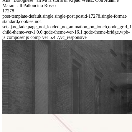
Alla "Bolognese" arriva la storia di Árpád Weisz. Con Adani e
Marani - Il Palloncino Rosso
17278
post-template-default,single,single-post,postid-17278,single-format-
standard,cookies-not-
set,ajax_fade,page_not_loaded,,no_animation_on_touch,qode_grid_1
child-theme-ver-1.0.0,qode-theme-ver-16.1,qode-theme-bridge,wpb-
js-composer js-comp-ver-5.4.7,vc_responsive