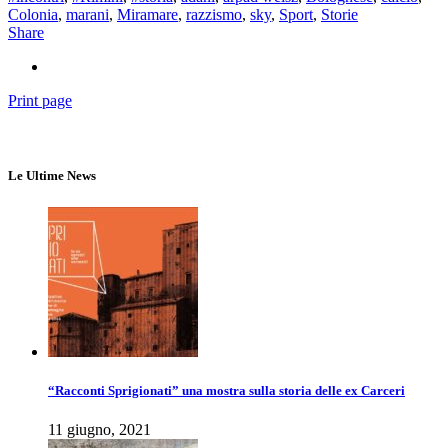
Colonia
,
marani
,
Miramare
,
razzismo
,
sky
,
Sport
,
Storie
Share
Print page
Le Ultime News
“Racconti Sprigionati” una mostra sulla storia delle ex Carceri
11 giugno, 2021