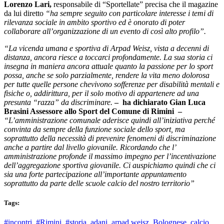
Lorenzo Lari,
responsabile di “Sportellate” precisa che il magazine
da lui diretto
“ha sempre seguito con particolare interesse i temi di
rilevanza sociale in ambito sportivo ed è onorato di poter
collaborare all’organizzazione di un evento di così alto profilo”.
“La vicenda umana e sportiva di Arpad Weisz, vista a decenni di
distanza, ancora riesce a toccarci profondamente. La sua storia ci
insegna in maniera ancora attuale quanto la passione per lo sport
possa, anche se solo parzialmente, rendere la vita meno dolorosa
per tutte quelle persone chevivono sofferenze per disabilità mentali e
fisiche o, addirittura, per il solo motivo di appartenere ad una
presunta “razza” da discriminare.
– ha dichiarato Gian Luca
Brasini Assessore allo Sport del Comune di Rimini –
“
L’amministrazione comunale aderisce quindi all’iniziativa perché
convinta da sempre della funzione sociale dello sport, ma
soprattutto della necessità di prevenire fenomeni di discriminazione
anche a partire dal livello giovanile. Ricordando che l’
amministrazione profonde il massimo impegno per l’incentivazione
dell’aggregazione sportiva giovanile. Ci auspichiamo quindi che ci
sia una forte partecipazione all’importante appuntamento
soprattutto da parte delle scuole calcio del nostro territorio”
Tags:
#incontri
,
#Rimini
,
#storia
,
adani
,
arpad weisz
,
Bolognese
,
calcio
,