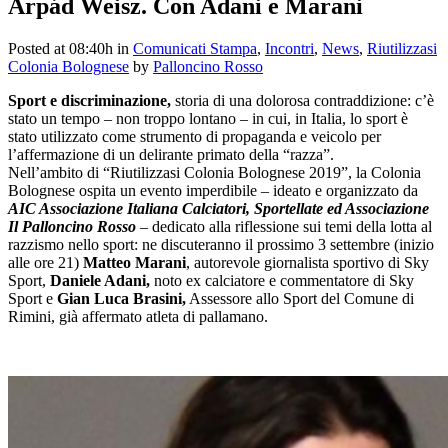
Árpád Weisz. Con Adani e Marani
Posted at 08:40h
in
Comunicati Stampa
,
Incontri
,
News
,
Riutilizzasi
Colonia Bolognese
by
Palloncino Rosso
Sport e discriminazione,
storia di una dolorosa contraddizione: c’è
stato un tempo – non troppo lontano – in cui, in Italia, lo sport è
stato utilizzato come strumento di propaganda e veicolo per
l’affermazione di un delirante primato della “razza”.
Nell’ambito di “Riutilizzasi Colonia Bolognese 2019”, la Colonia
Bolognese ospita un evento imperdibile – ideato e organizzato da
AIC Associazione Italiana Calciatori, Sportellate ed Associazione
Il Palloncino Rosso
– dedicato alla riflessione sui temi della lotta al
razzismo nello sport: ne discuteranno il prossimo 3 settembre (inizio
alle ore 21)
Matteo Marani
, autorevole giornalista sportivo di Sky
Sport,
Daniele Adani,
noto ex calciatore e commentatore di Sky
Sport e
Gian Luca Brasini,
Assessore allo Sport del Comune di
Rimini, già affermato atleta di pallamano.