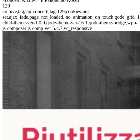
#concerti Archivi - Il Palloncino Rosso
129
archive,tag,tag-concerti,tag-129,cookies-not-
set,ajax_fade,page_not_loaded,,no_animation_on_touch,qode_grid_1
child-theme-ver-1.0.0,qode-theme-ver-16.1,qode-theme-bridge,wpb-
js-composer js-comp-ver-5.4.7,vc_responsive