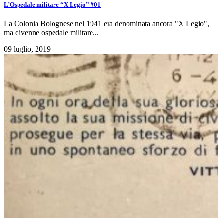
L’Ospedale militare “X Legio” #01
La Colonia Bolognese nel 1941 era denominata ancora "X Legio",
ma divenne ospedale militare...
09 luglio, 2019