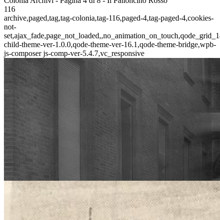
Colonia Archivi - Pagina 4 di 8 - Il Palloncino Rosso
116
archive,paged,tag,tag-colonia,tag-116,paged-4,tag-paged-4,cookies-
not-
set,ajax_fade,page_not_loaded,,no_animation_on_touch,qode_grid_1
child-theme-ver-1.0.0,qode-theme-ver-16.1,qode-theme-bridge,wpb-
js-composer js-comp-ver-5.4.7,vc_responsive