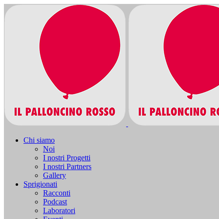
Chi siamo
Noi
I nostri Progetti
I nostri Partners
Gallery
Sprigionati
Racconti
Podcast
Laboratori