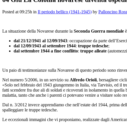
Posted at 09:25h
in
Il periodo bellico (1941-1945)
by
Palloncino Ros
La situazione della Novarese durante la
Seconda Guerra mondiale
è
dal 21/12/1941 al 12/09/1943
: occupazione da parte dell’Eserci
dal 12/09/1943 al settembre 1944
:
truppe tedesche
;
dal settembre 1944 a fine conflitto
:
truppe alleate
(automezzi 
Un paio di testimonianze sulla Novarese di questo periodo sono rinven
Nel numero 5/2006, in un servizio su
Alfredo Orioli
, bersagliere cic
«Solo nel febbraio del 1943 giungemmo in Italia, via Tarvisio, ed il 
fatti scendere fra due ali di soldati e ricoverati in isolamento in quell
malattia, tanto che anche i parenti ci potevano venire a visitare solo r
Dal n. 3/2012 invece apprendiamo che nell’estate del 1944, prima dell
spalleggiare le truppe tedesche.
Le eccezionali immagini che vi proponiamo, realizzate dagli American