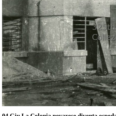
04 Giu
La Colonia novarese diventa ospeda