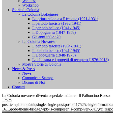
Wellness
Workshop
Storie di Colonia
La Colonia Bolognese
La prima colonia a Riccione (1921-1931)
Il periodo fascista (1932-1941)
Il periodo bellico (1941-1945)
Il Dopoguerra (1947-1959)
Gli anni ’60 e ’70
La Colonia Novarese
Il periodo fascista (1934-1941)
Il periodo bellico (1941-1945)
Il Dopoguerra (1948-1975)
La chiusura e i progetti di recupero (1976-2018)
Mostra Storie di Colonia
News & Press
News
Comunicati Stampa
Dicono di Noi
Contatti
La Colonia novarese diventa ospedale militare - Il Palloncino Rosso
17525
post-template-default,single,single-post,postid-17525,single-format
16.1,qode-theme-bridge,wpb-js-composer js-comp-ver-5.4.7,vc_resp