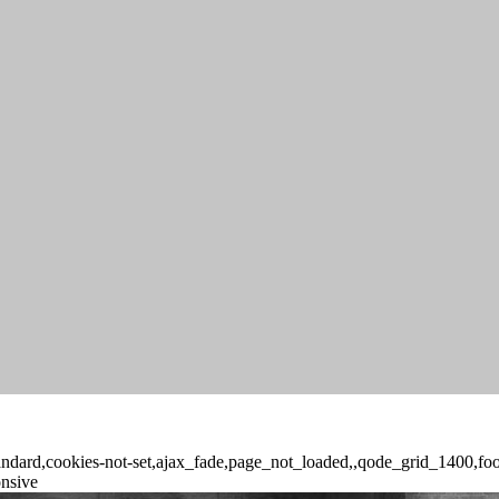
-standard,cookies-not-set,ajax_fade,page_not_loaded,,qode_grid_1400,f
onsive