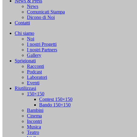
News & Press
News
Comunicati Stampa
Dicono di Noi
Contatti
Chi siamo
Noi
I nostri Progetti
I nostri Partners
Gallery
Sprigionati
Racconti
Podcast
Laboratori
Eventi
Riutilizzasi
150×150
Contest 150×150
Bando 150×150
Bambini
Cinema
Incontri
Musica
Teatro