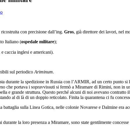
so
 ricostruita con precisione dall’ing.
Gros
, già direttore dei lavori, nel 
to Italiano (
ospedale militare
);
e caccia inglesi e americani).
ibili sul periodico
Ariminum
.
lista durante la spedizione in Russia con l’ARMIR, ad un certo punto si 
treno che portava i sopravvissuti si fermò a Miramare di Rimini, non in
a bella e grande struttura. Questo perché alcuni di noi avevano contratto il
estando al di là di un doppio reticolato. Finita la quarantena ci fu conc
a battaglia sulla Linea Gotica, nelle colonie Novarese e Dalmine era acq
i durante la loro presenza a Miramare, sono state gentilmente concesse