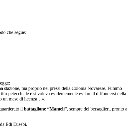
modo che segue:
legge:
 una stazione, ma proprio nei pressi della Colonia Novarese. Fummo
 tifo petecchiale e si voleva evidentemente evitare il diffondersi della
esso un mese di licenza…».
uartierato il
battaglione “Mameli”
, sempre dei bersaglieri, pronto a
 da Edi Eusebi.