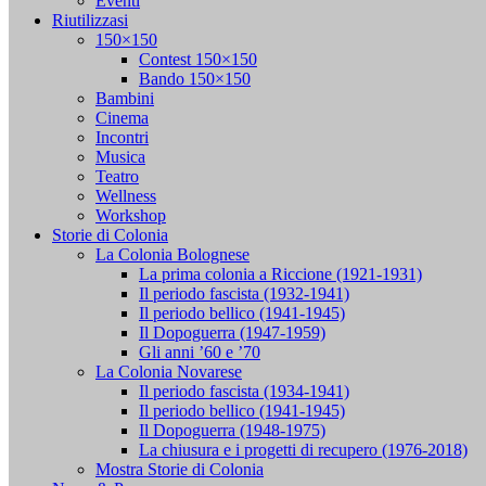
Eventi
Riutilizzasi
150×150
Contest 150×150
Bando 150×150
Bambini
Cinema
Incontri
Musica
Teatro
Wellness
Workshop
Storie di Colonia
La Colonia Bolognese
La prima colonia a Riccione (1921-1931)
Il periodo fascista (1932-1941)
Il periodo bellico (1941-1945)
Il Dopoguerra (1947-1959)
Gli anni ’60 e ’70
La Colonia Novarese
Il periodo fascista (1934-1941)
Il periodo bellico (1941-1945)
Il Dopoguerra (1948-1975)
La chiusura e i progetti di recupero (1976-2018)
Mostra Storie di Colonia