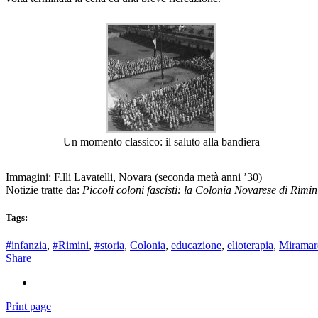
Un momento classico: il saluto alla bandiera
Immagini: F.lli Lavatelli, Novara (seconda metà anni ’30)
Notizie tratte da:
Piccoli coloni fascisti: la Colonia Novarese di Rimin
Tags:
#infanzia
,
#Rimini
,
#storia
,
Colonia
,
educazione
,
elioterapia
,
Miramar
Share
Print page