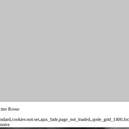
ncino Rosso
-standard,cookies-not-set,ajax_fade,page_not_loaded,,qode_grid_1400,f
onsive