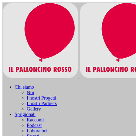
Chi siamo
Noi
I nostri Progetti
I nostri Partners
Gallery
Sprigionati
Racconti
Podcast
Laboratori