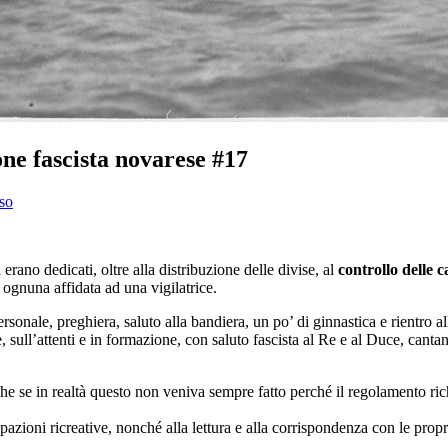
ne fascista novarese #17
so
ano dedicati, oltre alla distribuzione delle divise, al
controllo delle c
 ognuna affidata ad una vigilatrice.
ersonale, preghiera, saluto alla bandier
a, un po’ di ginnastica e rientro a
, sull’attenti e in formazione, con saluto fascista al Re e al Duce, canta
nche se in realtà questo non veniva sempre fatto perché il regolamento r
upazioni ricreative, nonché alla lettura e alla corrispondenza con le pro