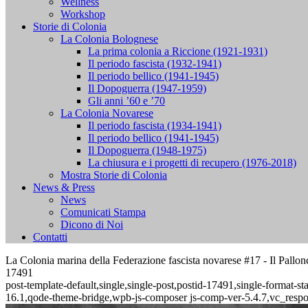
Wellness
Workshop
Storie di Colonia
La Colonia Bolognese
La prima colonia a Riccione (1921-1931)
Il periodo fascista (1932-1941)
Il periodo bellico (1941-1945)
Il Dopoguerra (1947-1959)
Gli anni ’60 e ’70
La Colonia Novarese
Il periodo fascista (1934-1941)
Il periodo bellico (1941-1945)
Il Dopoguerra (1948-1975)
La chiusura e i progetti di recupero (1976-2018)
Mostra Storie di Colonia
News & Press
News
Comunicati Stampa
Dicono di Noi
Contatti
La Colonia marina della Federazione fascista novarese #17 - Il Pallo
17491
post-template-default,single,single-post,postid-17491,single-format
16.1,qode-theme-bridge,wpb-js-composer js-comp-ver-5.4.7,vc_resp