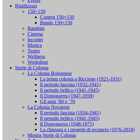
Eventi
Riutilizzasi
150×150
Contest 150×150
Bando 150×150
Bambini
Cinema
Incontri
Musica
Teatro
Wellness
Workshop
Storie di Colonia
La Colonia Bolognese
La prima colonia a Riccione (1921-1931)
Il periodo fascista (1932-1941)
Il periodo bellico (1941-1945)
Il Dopoguerra (1947-1959)
Gli anni ’60 e ’70
La Colonia Novarese
Il periodo fascista (1934-1941)
Il periodo bellico (1941-1945)
Il Dopoguerra (1948-1975)
La chiusura e i progetti di recupero (1976-2018)
Mostra Storie di Colonia