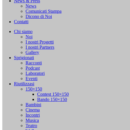
News & Press
News
Comunicati Stampa
Dicono di Noi
Contatti
Chi siamo
Noi
I nostri Progetti
I nostri Partners
Gallery
Sprigionati
Racconti
Podcast
Laboratori
Eventi
Riutilizzasi
150×150
Contest 150×150
Bando 150×150
Bambini
Cinema
Incontri
Musica
Teatro