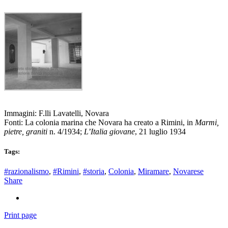
Immagini: F.lli Lavatelli, Novara
Fonti: La colonia marina che Novara ha creato a Rimini, in
Marmi,
pietre, graniti
n. 4/1934;
L’Italia giovane
, 21 luglio 1934
Tags:
#razionalismo
,
#Rimini
,
#storia
,
Colonia
,
Miramare
,
Novarese
Share
Print page