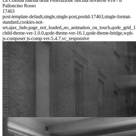
La Colonia marina della Federazione fascista novarese #14 - Il
Palloncino Rosso
17463
post-template-default,single,single-post,postid-17463,single-format-
standard,cookies-not-
set,ajax_fade,page_not_loaded,,no_animation_on_touch,qode_grid_1
child-theme-ver-1.0.0,qode-theme-ver-16.1,qode-theme-bridge,wpb-
js-composer js-comp-ver-5.4.7,vc_responsive