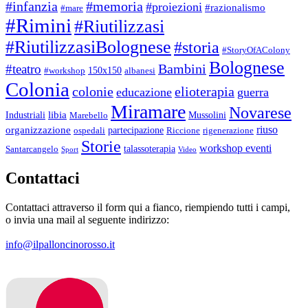
#infanzia
#memoria
#proiezioni
#razionalismo
#mare
#Rimini
#Riutilizzasi
#RiutilizzasiBolognese
#storia
#StoryOfAColony
Bolognese
Bambini
#teatro
150x150
#workshop
albanesi
Colonia
colonie
elioterapia
educazione
guerra
Miramare
Novarese
libia
Industriali
Mussolini
Marebello
riuso
organizzazione
partecipazione
ospedali
Riccione
rigenerazione
Storie
workshop eventi
talassoterapia
Santarcangelo
Sport
Video
Contattaci
Contattaci attraverso il form qui a fianco, riempiendo tutti i campi,
o invia una mail al seguente indirizzo:
info@ilpalloncinorosso.it