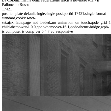
La Colonia marina della Federazione fascista novarese #11 - Il
Palloncino Rosso
17421
post-template-default,single,single-post,postid-17421,single-format-
standard,cookies-not-
set,ajax_fade,page_not_loaded,,no_animation_on_touch,qode_grid_1
child-theme-ver-1.0.0,qode-theme-ver-16.1,qode-theme-bridge,wpb-
js-composer js-comp-ver-5.4.7,vc_responsive