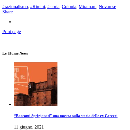
#razionalismo
,
#Rimini
,
#storia
,
Colonia
,
Miramare
,
Novarese
Share
Print page
Le Ultime News
“Racconti Sprigionati” una mostra sulla storia delle ex Carceri
11 giugno, 2021