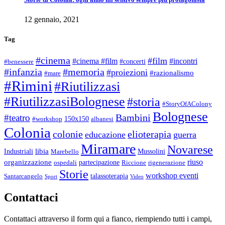
12 gennaio, 2021
Tag
#cinema
#film
#cinema #film
#incontri
#concerti
#benessere
#infanzia
#memoria
#proiezioni
#razionalismo
#mare
#Rimini
#Riutilizzasi
#RiutilizzasiBolognese
#storia
#StoryOfAColony
Bolognese
Bambini
#teatro
150x150
#workshop
albanesi
Colonia
colonie
elioterapia
educazione
guerra
Miramare
Novarese
libia
Industriali
Mussolini
Marebello
riuso
organizzazione
partecipazione
ospedali
Riccione
rigenerazione
Storie
workshop eventi
talassoterapia
Santarcangelo
Sport
Video
Contattaci
Contattaci attraverso il form qui a fianco, riempiendo tutti i campi,