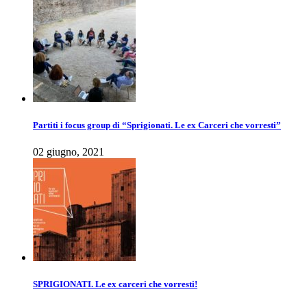
Partiti i focus group di “Sprigionati. Le ex Carceri che vorresti”
02 giugno, 2021
SPRIGIONATI. Le ex carceri che vorresti!