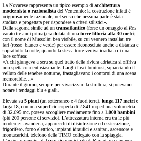
La Novarese rappresenta un tipico esempio di
architettura
modernista o razionalista
del Ventennio: la costruzione infatti è
«rigorosamente razionale, nel senso che nessuna parte è stata
studiata e progettata per rispondere a criteri stilistici».
Dalla sagoma simile ad un
transatlantico
(forse un omaggio al
Rex
varato tre anni prima),era dotata di una
torre littoria alta 30 metri
,
con il nome di Mussolini ben visibile, su cui vennero installati tre
fari (rosso, bianco e verde) per essere riconosciuta anche a distanza e
soprattutto la notte, quando la stessa torre veniva irradiata di una
luce soffusa:
«A chi giungeva a sera su quel tratto della riviera adriatica si offriva
uno spettacolo entusiasmante. Larghi fasci luminosi, squarciando il
velluto delle tenebre notturne, frastagliavano i contorni di una scena
memorabile…».
Durante il giorno, sempre per vivacizzare la struttura, si potevano
notare i tendaggi blu e gialli.
Elevata su
5 piani
(un sotterraneo e 4 fuori terra),
lunga 117 metri
e
larga 18, con una superficie coperta di 2.841 mq ed una volumetria
di 32.695 mc, poteva accogliere mediamente fino a
1.000 bambini
(più 200 persone di servizio). L’attrezzatura interna era tra le più
moderne: lavanderia, apparecchi di disinfezione ed essiccazione,
frigorifero, forno elettrico, impianti idraulici e sanitari, ascensore e
montacarichi, telefono della TIMO collegato con la spiaggia.
L’acqua proveniva dal servizio municipale di Rimini, ma vennero