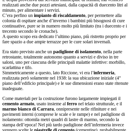
realizzati anche due pozzi artesiani, dalla capacità di duecento litri al
minuto, per alimentare i servizi.
C’era perfino un
impianto di riscaldamento
, per permettere alla
colonia di ospitare anche d’inverno i bambini più bisognosi di cure
continuative, pure se in numero molto più limitato (tra i duecento e i
trecento secondo le cronache).
A questo scopo era dedicato l’ultimo piano, più ristretto proprio per
fare spazio a due ampie terrazze per le cure solari invernali.
Era stato previsto anche un
padiglione di isolamento
, nella parte
retrostante, totalmente autonomo quanto a servizi e diviso in tre
saloni, uno per ciascuna delle principali malattie infettive: morbillo,
scarlattina e tifo.
Simmetricamente a questo, lato Riccione, vi era l’
infermeria
,
realizzata però solamente nel 1938: la sua ubicazione iniziale (4°
piano dell’edificio principale) e le sue dimensioni erano state ritenute
inadeguate.
Come materiali per la costruzione furono largamente impiegati il
cemento armato
, usato insieme al
ferro
nel telaio strutturale, e il
marmo bianco di Carrara
, onnipresente nelle rifiniture e nei
pavimenti interni (comprese le scale e le rampe) e nel padiglione di
isolamento: ottomila metri quadri di lastre di marmo, secondo la
stampa dell’epoca! Nel più tardo padiglione dell’infermeria invece
vennero scelte le
piastrelle di cemento
(cementine), probabilmente