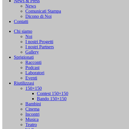
News & Press
News
Comunicati Stampa
Dicono di Noi
Contatti
Chi siamo
Noi
I nostri Progetti
I nostri Partners
Gallery
Sprigionati
Racconti
Podcast
Laboratori
Eventi
Riutilizzasi
150×150
Contest 150×150
Bando 150×150
Bambini
Cinema
Incontri
Musica
Teatro