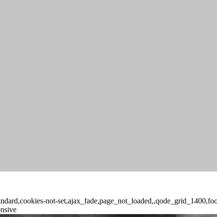
-standard,cookies-not-set,ajax_fade,page_not_loaded,,qode_grid_1400,f
onsive