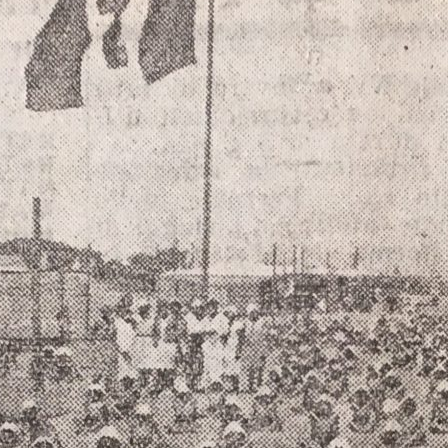
e #06