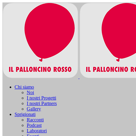
Chi siamo
Noi
I nostri Progetti
I nostri Partners
Gallery
Sprigionati
Racconti
Podcast
Laboratori