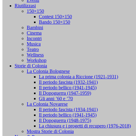
Eventi
Riutilizzasi
150×150
Contest 150×150
Bando 150×150
Bambini
Cinema
Incontri
Musica
Teatro
Wellness
Workshop
Storie di Colonia
La Colonia Bolognese
La prima colonia a Riccione (1921-1931)
Il periodo fascista (1932-1941)
Il periodo bellico (1941-1945)
Il Dopoguerra (1947-1959)
Gli anni ’60 e ’70
La Colonia Novarese
Il periodo fascista (1934-1941)
Il periodo bellico (1941-1945)
Il Dopoguerra (1948-1975)
La chiusura e i progetti di recupero (1976-2018)
Mostra Storie di Colonia