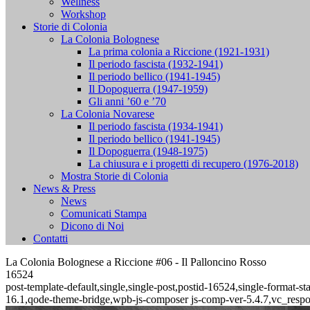
Wellness
Workshop
Storie di Colonia
La Colonia Bolognese
La prima colonia a Riccione (1921-1931)
Il periodo fascista (1932-1941)
Il periodo bellico (1941-1945)
Il Dopoguerra (1947-1959)
Gli anni ’60 e ’70
La Colonia Novarese
Il periodo fascista (1934-1941)
Il periodo bellico (1941-1945)
Il Dopoguerra (1948-1975)
La chiusura e i progetti di recupero (1976-2018)
Mostra Storie di Colonia
News & Press
News
Comunicati Stampa
Dicono di Noi
Contatti
La Colonia Bolognese a Riccione #06 - Il Palloncino Rosso
16524
post-template-default,single,single-post,postid-16524,single-format
16.1,qode-theme-bridge,wpb-js-composer js-comp-ver-5.4.7,vc_resp