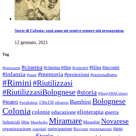
Storie di Colonia: ogni anno mi sentivo sempre più protagonista
12 gennaio, 2021
Tag
#cinema
#film
#cinema #film
#incontri
#concerti
#benessere
#infanzia
#memoria
#proiezioni
#razionalismo
#mare
#Rimini
#Riutilizzasi
#RiutilizzasiBolognese
#storia
#StoryOfAColony
Bolognese
Bambini
#teatro
150x150
#workshop
albanesi
Colonia
colonie
elioterapia
educazione
guerra
Miramare
Novarese
libia
Industriali
Mussolini
Marebello
riuso
organizzazione
partecipazione
ospedali
Riccione
rigenerazione
Storie