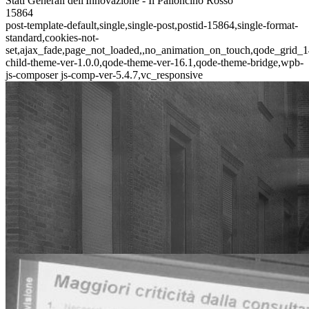
Stati Generali dell'Innovazione - Il Palloncino Rosso
15864
post-template-default,single,single-post,postid-15864,single-format-
standard,cookies-not-
set,ajax_fade,page_not_loaded,,no_animation_on_touch,qode_grid_1
child-theme-ver-1.0.0,qode-theme-ver-16.1,qode-theme-bridge,wpb-
js-composer js-comp-ver-5.4.7,vc_responsive