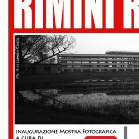
Rimini Riutilizzasi e
RiminiStreetARTNove