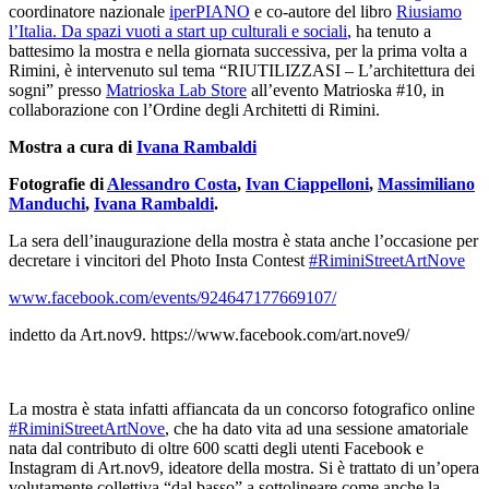
coordinatore nazionale
iperPIANO
e co-autore del libro
Riusiamo
l’Italia. Da spazi vuoti a start up culturali e sociali
, ha tenuto a
battesimo la mostra e nella giornata successiva, per la prima volta a
Rimini, è intervenuto sul tema “RIUTILIZZASI – L’architettura dei
sogni” presso
Matrioska Lab Store
all’evento Matrioska #10, in
collaborazione con l’Ordine degli Architetti di Rimini.
Mostra a cura di
Ivana Rambaldi
Fotografie di
Alessandro Costa
,
Ivan Ciappelloni
,
Massimiliano
Manduchi
,
Ivana Rambaldi
.
La sera dell’inaugurazione della mostra è stata anche l’occasione per
decretare i vincitori del Photo Insta Contest
#RiminiStreetArtNove
www.facebook.com/events/924647177669107/
indetto da Art.nov9. https://www.facebook.com/art.nove9/
La mostra è stata infatti affiancata da un concorso fotografico online
#RiminiStreetArtNove
, che ha dato vita ad una sessione amatoriale
nata dal contributo di oltre 600 scatti degli utenti Facebook e
Instagram di Art.nov9, ideatore della mostra. Si è trattato di un’opera
volutamente collettiva,“dal basso” a sottolineare come anche la