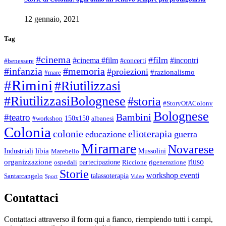
12 gennaio, 2021
Tag
#cinema
#film
#cinema #film
#incontri
#concerti
#benessere
#infanzia
#memoria
#proiezioni
#razionalismo
#mare
#Rimini
#Riutilizzasi
#RiutilizzasiBolognese
#storia
#StoryOfAColony
Bolognese
Bambini
#teatro
150x150
#workshop
albanesi
Colonia
colonie
elioterapia
educazione
guerra
Miramare
Novarese
libia
Industriali
Mussolini
Marebello
riuso
organizzazione
partecipazione
ospedali
Riccione
rigenerazione
Storie
workshop eventi
talassoterapia
Santarcangelo
Sport
Video
Contattaci
Contattaci attraverso il form qui a fianco, riempiendo tutti i campi,