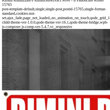
Rimini Riutilizzasi e RiminiStreetARTNove - Il Palloncino Rosso
15765
post-template-default,single,single-post,postid-15765,single-format-
standard,cookies-not-
set,ajax_fade,page_not_loaded,,no_animation_on_touch,qode_grid_1
child-theme-ver-1.0.0,qode-theme-ver-16.1,qode-theme-bridge,wpb-
js-composer js-comp-ver-5.4.7,vc_responsive