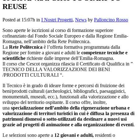
REUSE
Posted at 15:07h
in
I Nostri Progetti
,
News
by
Palloncino Rosso
Sono aperte le iscrizioni al corso di formazione superiore
cofinanziato dal Fondo Sociale Europeo e dalla Regione Emilia-
Romagna, nell’ambito della Rete Politecnica.
La
Rete Politecnica
è l’offerta formativa programmata dalla
Regione per fornire a giovani e adulti le
competenze tecniche e
scientifiche
richieste dalle imprese dell’Emilia-Romagna.
Il corso che Cescot organizza rilascia il Certificato di Qualifica in ”
TECNICO DELLA VALORIZZAZIONE DEI BENI
/PRODOTTI CULTURALI “.
Il Tecnico è in grado di ideare forme e percorsi di fruizione dei
beni/prodotti culturali (archeologici, bibliografici, paesaggistici,
monumentali, museali, ecc.), funzionali alla valorizzazione e allo
sviluppo del territorio ospitante. Il corso offre, inoltre,
una
specializzazione nell’ambito della rigenerazione urbana e
valorizzazione di territori turistici in cui è diffusa la presenza di
patrimoni dismessi o sotto-utilizzati da destinare a nuovi usi
grazie ad progetti di animazione e alla organizzazione di eventi
.
Le selezioni sono aperte a
12
giovani e adulti,
residenti o