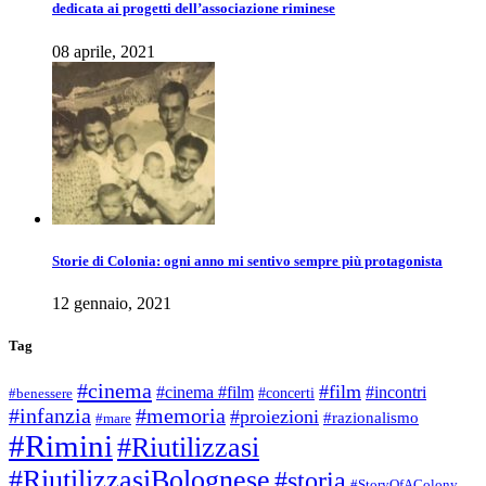
dedicata ai progetti dell’associazione riminese
08 aprile, 2021
Storie di Colonia: ogni anno mi sentivo sempre più protagonista
12 gennaio, 2021
Tag
#cinema
#film
#cinema #film
#incontri
#concerti
#benessere
#infanzia
#memoria
#proiezioni
#razionalismo
#mare
#Rimini
#Riutilizzasi
#RiutilizzasiBolognese
#storia
#StoryOfAColony