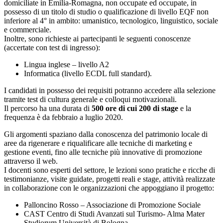
domiciliate in Emilia-Romagna, non occupate ed occupate, in
possesso di un titolo di studio o qualificazione di livello EQF non
inferiore al 4° in ambito: umanistico, tecnologico, linguistico, sociale
e commerciale.
Inoltre, sono richieste ai partecipanti le seguenti conoscenze
(accertate con test di ingresso):
Lingua inglese – livello A2
Informatica (livello ECDL full standard).
I candidati in possesso dei requisiti potranno accedere alla selezione
tramite test di cultura generale e colloqui motivazionali.
Il percorso ha una durata di
500 ore di cui 200 di stage
e la
frequenza è da febbraio a luglio 2020.
Gli argomenti spaziano dalla conoscenza del patrimonio locale di
aree da rigenerare e riqualificare alle tecniche di marketing e
gestione eventi, fino alle tecniche più innovative di promozione
attraverso il web.
I docenti sono esperti del settore, le lezioni sono pratiche e ricche di
testimonianze, visite guidate, progetti reali e stage, attività realizzate
in collaborazione con le organizzazioni che appoggiano il progetto:
Palloncino Rosso – Associazione di Promozione Sociale
CAST Centro di Studi Avanzati sul Turismo- Alma Mater
Studiorum Università di Bologna