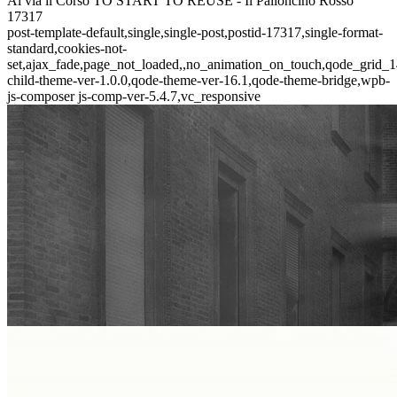
Al via il Corso TO START TO REUSE - Il Palloncino Rosso
17317
post-template-default,single,single-post,postid-17317,single-format-
standard,cookies-not-
set,ajax_fade,page_not_loaded,,no_animation_on_touch,qode_grid_1
child-theme-ver-1.0.0,qode-theme-ver-16.1,qode-theme-bridge,wpb-
js-composer js-comp-ver-5.4.7,vc_responsive