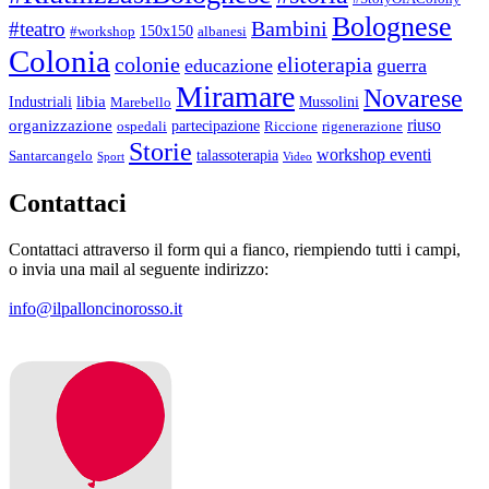
Bolognese
Bambini
#teatro
150x150
#workshop
albanesi
Colonia
colonie
elioterapia
educazione
guerra
Miramare
Novarese
libia
Industriali
Mussolini
Marebello
riuso
organizzazione
partecipazione
ospedali
Riccione
rigenerazione
Storie
workshop eventi
talassoterapia
Santarcangelo
Sport
Video
Contattaci
Contattaci attraverso il form qui a fianco, riempiendo tutti i campi,
o invia una mail al seguente indirizzo:
info@ilpalloncinorosso.it