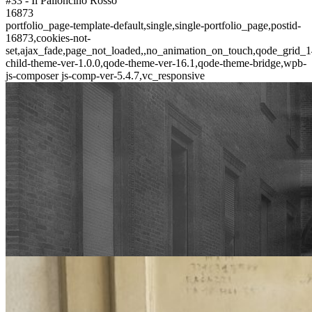
#33 - Il Palloncino Rosso
16873
portfolio_page-template-default,single,single-portfolio_page,postid-
16873,cookies-not-
set,ajax_fade,page_not_loaded,,no_animation_on_touch,qode_grid_1
child-theme-ver-1.0.0,qode-theme-ver-16.1,qode-theme-bridge,wpb-
js-composer js-comp-ver-5.4.7,vc_responsive