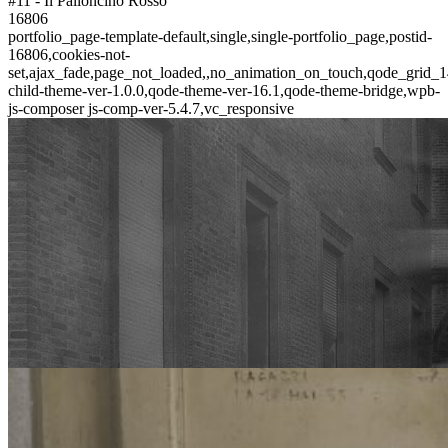
#11 - Il Palloncino Rosso
16806
portfolio_page-template-default,single,single-portfolio_page,postid-
16806,cookies-not-
set,ajax_fade,page_not_loaded,,no_animation_on_touch,qode_grid_1
child-theme-ver-1.0.0,qode-theme-ver-16.1,qode-theme-bridge,wpb-
js-composer js-comp-ver-5.4.7,vc_responsive