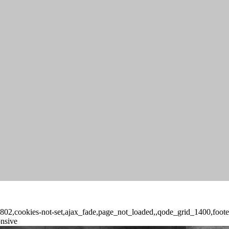
-16802,cookies-not-set,ajax_fade,page_not_loaded,,qode_grid_1400,foo
onsive