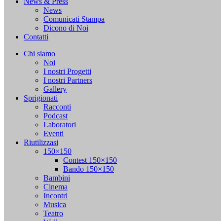
News & Press
News
Comunicati Stampa
Dicono di Noi
Contatti
Chi siamo
Noi
I nostri Progetti
I nostri Partners
Gallery
Sprigionati
Racconti
Podcast
Laboratori
Eventi
Riutilizzasi
150×150
Contest 150×150
Bando 150×150
Bambini
Cinema
Incontri
Musica
Teatro