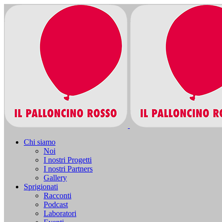
Chi siamo
Noi
I nostri Progetti
I nostri Partners
Gallery
Sprigionati
Racconti
Podcast
Laboratori