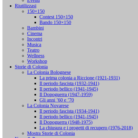
Eventi
Riutilizzasi
150×150
Contest 150×150
Bando 150×150
Bambini
Cinema
Incontri
Musica
Teatro
Wellness
Workshop
Storie di Colonia
La Colonia Bolognese
La prima colonia a Riccione (1921-1931)
Il periodo fascista (1932-1941)
Il periodo bellico (1941-1945)
Il Dopoguerra (1947-1959)
Gli anni ’60 e ’70
La Colonia Novarese
Il periodo fascista (1934-1941)
Il periodo bellico (1941-1945)
Il Dopoguerra (1948-1975)
La chiusura e i progetti di recupero (1976-2018)
Mostra Storie di Colonia