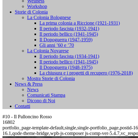
Wellness
Workshop
Storie di Colonia
La Colonia Bolognese
La prima colonia a Riccione (1921-1931)
Il periodo fascista (1932-1941)
Il periodo bellico (1941-1945)
Il Dopoguerra (1947-1959)
Gli anni ’60 e ’70
La Colonia Novarese
Il periodo fascista (1934-1941)
Il periodo bellico (1941-1945)
Il Dopoguerra (1948-1975)
La chiusura e i progetti di recupero (1976-2018)
Mostra Storie di Colonia
News & Press
News
Comunicati Stampa
Dicono di Noi
Contatti
#10 - Il Palloncino Rosso
16802
portfolio_page-template-default,single,single-portfolio_page,postid
16.1,qode-theme-bridge,wpb-js-composer js-comp-ver-5.4.7,vc_resp