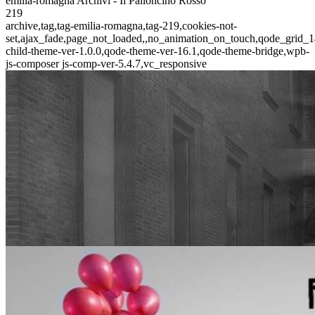
emilia-romagna Archivi - Il Palloncino Rosso
219
archive,tag,tag-emilia-romagna,tag-219,cookies-not-
set,ajax_fade,page_not_loaded,,no_animation_on_touch,qode_grid_1
child-theme-ver-1.0.0,qode-theme-ver-16.1,qode-theme-bridge,wpb-
js-composer js-comp-ver-5.4.7,vc_responsive