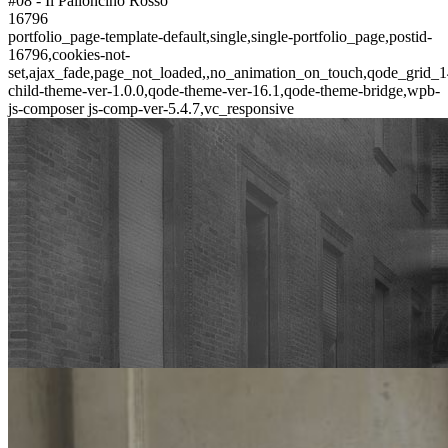
#08 - Il Palloncino Rosso
16796
portfolio_page-template-default,single,single-portfolio_page,postid-
16796,cookies-not-
set,ajax_fade,page_not_loaded,,no_animation_on_touch,qode_grid_1
child-theme-ver-1.0.0,qode-theme-ver-16.1,qode-theme-bridge,wpb-
js-composer js-comp-ver-5.4.7,vc_responsive